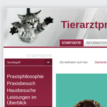
Tierarztp
STARTSEITE
INFORMATIO
STARTSEITE
Sie befinden sich hier:
Startseite
Praxisphilosophie
Praxisbesuch
Hausbesuche
Leistungen im
Überblick