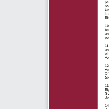
pe
ha
Un
je
Ei
10
be
un
pe
11
un
ei
Ve
12
Ve
Of
üb
13
Ei
Ge
de
14