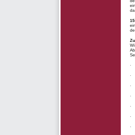
de
ei
da
15
ei
de
Zu
Wi
Ab
Se
· 
· 
· 
· 
· 
· 
· 