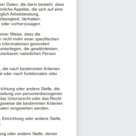
er Daten, die darin besteht, dass
iche Aspekte, die sich auf eine
ich Arbeitsleistung,
lässigkeit, Verhalten,
n oder vorherzusagen.
einer Weise, dass die
nicht mehr einer spezifischen
n Informationen gesondert
terliegen, die gewährleisten,
izierbaren natürlichen Person
 die nach bestimmten Kriterien
l oder nach funktionalen oder
richtung oder andere Stelle, die
arbeitung von personenbezogenen
 das Unionsrecht oder das Recht
gsweise die bestimmten Kriterien
aaten vorgesehen werden;
, Einrichtung oder andere Stelle,
;
tung oder andere Stelle, denen