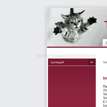
IMPRESSUM/DATENSCHUTZ
Sie
I
Ti
76
Te
Te
E-
In