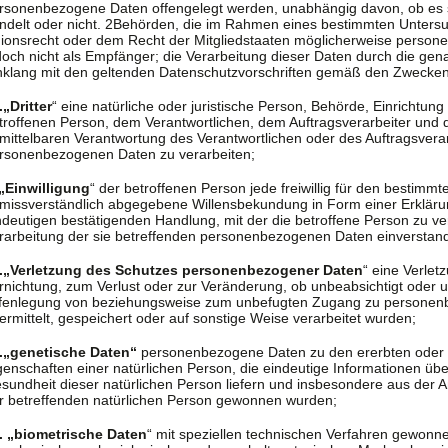
rsonenbezogene Daten offengelegt werden, unabhängig davon, ob es si
ndelt oder nicht. 2Behörden, die im Rahmen eines bestimmten Unter
ionsrecht oder dem Recht der Mitgliedstaaten möglicherweise person
doch nicht als Empfänger; die Verarbeitung dieser Daten durch die gen
nklang mit den geltenden Datenschutzvorschriften gemäß den Zwecken
.„Dritter
“ eine natürliche oder juristische Person, Behörde, Einrichtung
troffenen Person, dem Verantwortlichen, dem Auftragsverarbeiter und 
mittelbaren Verantwortung des Verantwortlichen oder des Auftragsverarb
rsonenbezogenen Daten zu verarbeiten;
„Einwilligung
“ der betroffenen Person jede freiwillig für den bestimmt
missverständlich abgegebene Willensbekundung in Form einer Erklärun
ndeutigen bestätigenden Handlung, mit der die betroffene Person zu ver
rarbeitung der sie betreffenden personenbezogenen Daten einverstand
.„Verletzung des Schutzes personenbezogener Daten
“ eine Verlet
rnichtung, zum Verlust oder zur Veränderung, ob unbeabsichtigt oder 
fenlegung von beziehungsweise zum unbefugten Zugang zu personenb
ermittelt, gespeichert oder auf sonstige Weise verarbeitet wurden;
.„genetische Daten“
personenbezogene Daten zu den ererbten oder
genschaften einer natürlichen Person, die eindeutige Informationen übe
sundheit dieser natürlichen Person liefern und insbesondere aus der A
r betreffenden natürlichen Person gewonnen wurden;
. „biometrische Daten
“ mit speziellen technischen Verfahren gewo