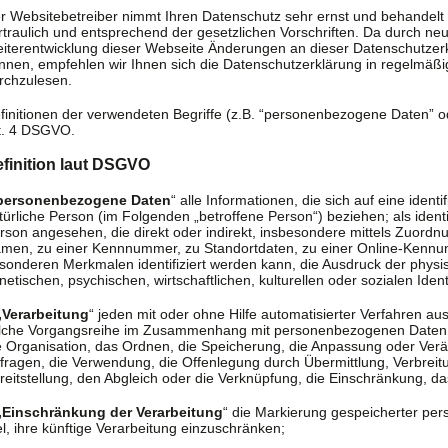
r Websitebetreiber nimmt Ihren Datenschutz sehr ernst und behandel
rtraulich und entsprechend der gesetzlichen Vorschriften. Da durch ne
iterentwicklung dieser Webseite Änderungen an dieser Datenschutz
nnen, empfehlen wir Ihnen sich die Datenschutzerklärung in regelmäß
rchzulesen.
finitionen der verwendeten Begriffe (z.B. “personenbezogene Daten” od
t. 4 DSGVO.
finition laut DSGVO
personenbezogene Daten
“ alle Informationen, die sich auf eine identif
türliche Person (im Folgenden „betroffene Person“) beziehen; als identif
rson angesehen, die direkt oder indirekt, insbesondere mittels Zuord
men, zu einer Kennnummer, zu Standortdaten, zu einer Online-Kennu
sonderen Merkmalen identifiziert werden kann, die Ausdruck der physi
netischen, psychischen, wirtschaftlichen, kulturellen oder sozialen Ident
„Verarbeitung
“ jeden mit oder ohne Hilfe automatisierter Verfahren a
lche Vorgangsreihe im Zusammenhang mit personenbezogenen Daten w
e Organisation, das Ordnen, die Speicherung, die Anpassung oder Ver
fragen, die Verwendung, die Offenlegung durch Übermittlung, Verbrei
reitstellung, den Abgleich oder die Verknüpfung, die Einschränkung, d
„Einschränkung der Verarbeitung
“ die Markierung gespeicherter p
el, ihre künftige Verarbeitung einzuschränken;