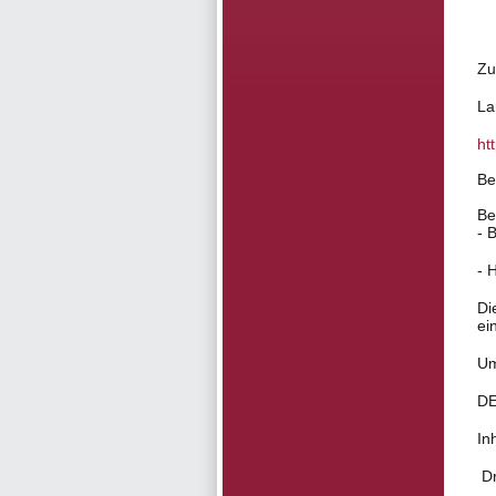
Zu
La
ht
Be
Be
- 
- 
Di
ei
Um
DE
In
Dr