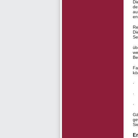
Di
de
au
en
Re
Di
Se
üb
we
Be
Fa
kö
· 
· 
· 
Gä
ge
Si
Er