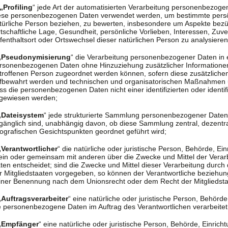
 „Profiling
“ jede Art der automatisierten Verarbeitung personenbezogen
ese personenbezogenen Daten verwendet werden, um bestimmte persönl
türliche Person beziehen, zu bewerten, insbesondere um Aspekte bezügl
rtschaftliche Lage, Gesundheit, persönliche Vorlieben, Interessen, Zuver
fenthaltsort oder Ortswechsel dieser natürlichen Person zu analysiere
„Pseudonymisierung
“ die Verarbeitung personenbezogener Daten in 
rsonenbezogenen Daten ohne Hinzuziehung zusätzlicher Informationen 
troffenen Person zugeordnet werden können, sofern diese zusätzliche
fbewahrt werden und technischen und organisatorischen Maßnahmen un
ss die personenbezogenen Daten nicht einer identifizierten oder identif
gewiesen werden;
„Dateisystem
“ jede strukturierte Sammlung personenbezogener Daten,
gänglich sind, unabhängig davon, ob diese Sammlung zentral, dezentra
ografischen Gesichtspunkten geordnet geführt wird;
„Verantwortlicher
“ die natürliche oder juristische Person, Behörde, Ein
lein oder gemeinsam mit anderen über die Zwecke und Mittel der Ver
ten entscheidet; sind die Zwecke und Mittel dieser Verarbeitung durch
r Mitgliedstaaten vorgegeben, so können der Verantwortliche beziehun
iner Benennung nach dem Unionsrecht oder dem Recht der Mitgliedst
„Auftragsverarbeiter
“ eine natürliche oder juristische Person, Behörde
e personenbezogene Daten im Auftrag des Verantwortlichen verarbeitet
„Empfänger
“ eine natürliche oder juristische Person, Behörde, Einrich