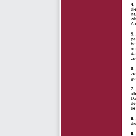
4.
di
na
wi
Au
5.
pe
be
au
da
zu
6.
zu
ge
7.
al
Da
de
se
8.
di
9.