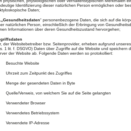
n physischen, physiologischen oder verhaltenstypischen Merkmalen ein
ndeutige Identifizierung dieser natürlichen Person ermöglichen oder bes
ktyloskopische Daten;
.„Gesundheitsdaten
“ personenbezogene Daten, die sich auf die körp
ner natürlichen Person, einschließlich der Erbringung von Gesundheits
nen Informationen über deren Gesundheitszustand hervorgehen;
griffsdaten
r, der Websitebetreiber bzw. Seitenprovider, erheben aufgrund unseres b
s. 1 lit. f. DSGVO) Daten über Zugriffe auf die Website und speichern d
rver der Website ab. Folgende Daten werden so protokolliert:
Besuchte Website
Uhrzeit zum Zeitpunkt des Zugriffes
Menge der gesendeten Daten in Byte
Quelle/Verweis, von welchem Sie auf die Seite gelangten
Verwendeter Browser
Verwendetes Betriebssystem
Verwendete IP-Adresse