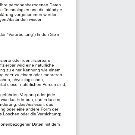
t Ihre personenbezogenen Daten
ue Technologien und die ständige
erklärung vorgenommen werden
igen Abständen wieder
er “Verarbeitung”) finden Sie in
izierte oder identifizierbare
izierbar wird eine natürliche
nung zu einer Kennung wie einem
ng oder zu einem oder mehreren
schen, physiologischen,
ität dieser natürlichen Person sind;
usgeführten Vorgang oder jede
ie das Erheben, das Erfassen,
änderung, das Auslesen, das
tung oder eine andere Form der
as Löschen oder die Vernichtung;
ersonenbezogener Daten mit dem