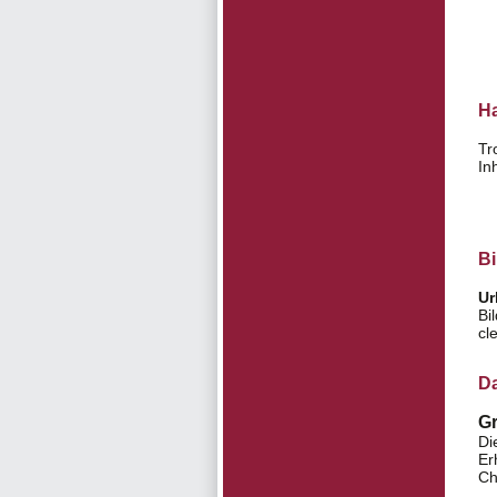
H
Tr
In
B
Ur
Bi
cl
Da
G
Di
Er
Ch