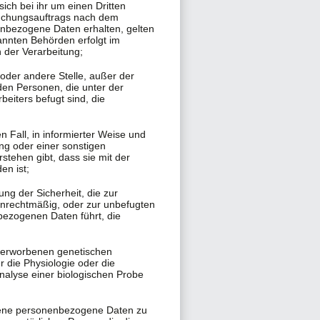
ch bei ihr um einen Dritten
suchungsauftrags nach dem
enbezogene Daten erhalten, gelten
annten Behörden erfolgt im
 der Verarbeitung;
 oder andere Stelle, außer der
den Personen, die unter der
eiters befugt sind, die
en Fall, in informierter Weise und
g oder einer sonstigen
stehen gibt, dass sie mit der
en ist;
zung der Sicherheit, die zur
unrechtmäßig, oder zur unbefugten
ezogenen Daten führt, die
 erworbenen genetischen
r die Physiologie oder die
nalyse einer biologischen Probe
nnene personenbezogene Daten zu