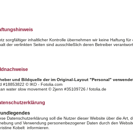
aftungshinweis
otz sorgfältiger inhaltlicher Kontrolle übernehmen wir keine Haftung für 
halt der verlinkten Seiten sind ausschließlich deren Betreiber verantwort
ildnachweise
heber und Bildquelle der im Original-Layout "Personal" verwendet
ld #18853822 © IKO - Fotolia.com
ean water slow movement © 2jenn #35109726 / fotolia.de
tenschutzerklärung
rundlegendes
ese Datenschutzerklärung soll die Nutzer dieser Website über die Art
hebung und Verwendung personenbezogener Daten durch den Websitebe
ristine Kobelt informieren.