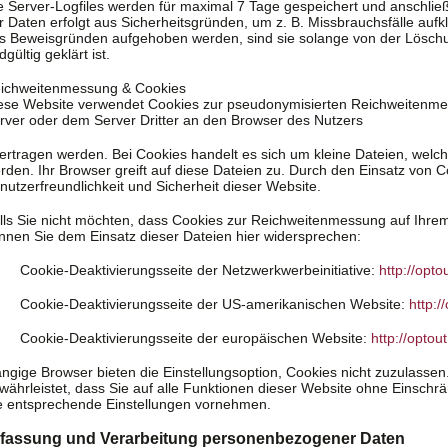
e Server-Logfiles werden für maximal 7 Tage gespeichert und anschlie
r Daten erfolgt aus Sicherheitsgründen, um z. B. Missbrauchsfälle au
s Beweisgründen aufgehoben werden, sind sie solange von der Lösch
dgültig geklärt ist.
ichweitenmessung & Cookies
ese Website verwendet Cookies zur pseudonymisierten Reichweitenme
rver oder dem Server Dritter an den Browser des Nutzers
ertragen werden. Bei Cookies handelt es sich um kleine Dateien, welc
rden. Ihr Browser greift auf diese Dateien zu. Durch den Einsatz von C
nutzerfreundlichkeit und Sicherheit dieser Website.
lls Sie nicht möchten, dass Cookies zur Reichweitenmessung auf Ihre
nnen Sie dem Einsatz dieser Dateien hier widersprechen:
Cookie-Deaktivierungsseite der Netzwerkwerbeinitiative:
http://opto
Cookie-Deaktivierungsseite der US-amerikanischen Website:
http:/
Cookie-Deaktivierungsseite der europäischen Website:
http://optou
ngige Browser bieten die Einstellungsoption, Cookies nicht zuzulassen. 
währleistet, dass Sie auf alle Funktionen dieser Website ohne Einsch
e entsprechende Einstellungen vornehmen.
fassung und Verarbeitung personenbezogener Daten