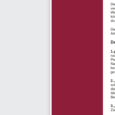
De
ve
We
kö
du
De
Ar
De
1.
na
Pe
Na
be
ge
2.
so
di
Ab
Be
3.
Zi