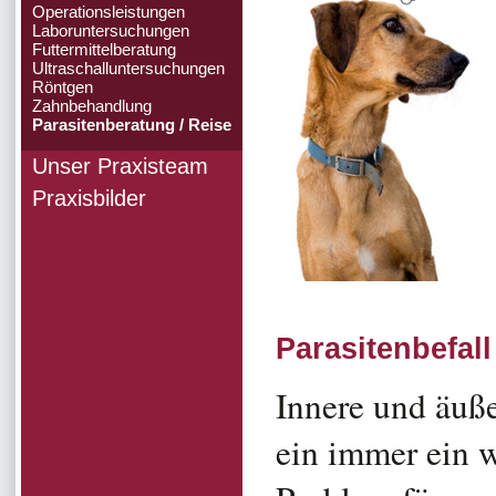
Operationsleistungen
Laboruntersuchungen
Futtermittelberatung
Ultraschalluntersuchungen
Röntgen
Zahnbehandlung
Parasitenberatung / Reise
Unser Praxisteam
Praxisbilder
Parasitenbefall
Innere und äuße
ein immer ein 